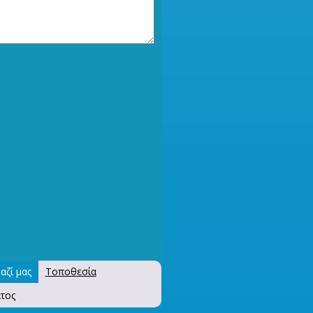
αζί μας
Τοποθεσία
τος