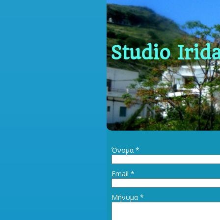
Studio Irid
Όνομα
*
Email
*
Μήνυμα
*